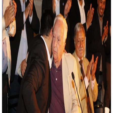
la
humanidad
debe
cambiar