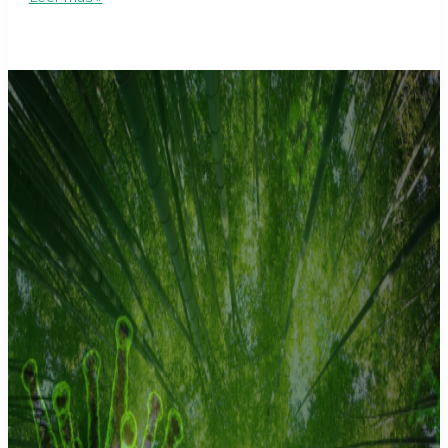
de
videollamada
para
personas
sordas
e
hipoacúsicas