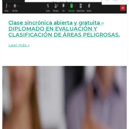
Clase sincrónica abierta y gratuita –
DIPLOMADO EN EVALUACIÓN Y
CLASIFICACIÓN DE ÁREAS PELIGROSAS.
Clase
Leer más »
sincrónica
abierta
y
gratuita
–
DIPLOMADO
EN
EVALUACIÓN
Y
CLASIFICACIÓN
DE
ÁREAS
PELIGROSAS.