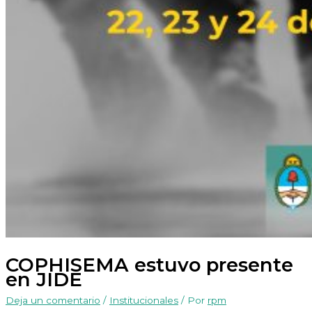
COPHISEMA estuvo presente
en JIDE
Deja un comentario
/
Institucionales
/ Por
rpm